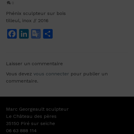
0
Phénix sculpteur sur bois
tilleul, inox // 2016
Facebook
LinkedIn
Google
Partager
Translate
Laisser un commentaire
Vous devez
vous connecter
pour publier un
commentaire.
Marc Georgeault sculpteur
Le Château des pères
35150 Piré sur seiche
06 63 888 114