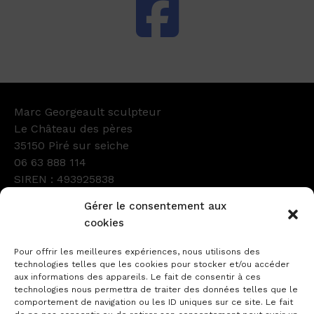
Marc Georgeault sculpteur
Le Château des pères
35150 Piré sur seiche
06 63 888 114
SIREN : 493925838
Numéro d’Ordre : GC61600
Gérer le consentement aux
Facebook
Instagram
LinkedIn
cookies
Pour offrir les meilleures expériences, nous utilisons des
technologies telles que les cookies pour stocker et/ou accéder
aux informations des appareils. Le fait de consentir à ces
technologies nous permettra de traiter des données telles que le
comportement de navigation ou les ID uniques sur ce site. Le fait