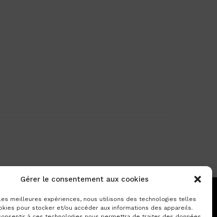
Gérer le consentement aux cookies
 les meilleures expériences, nous utilisons des technologies telles
okies pour stocker et/ou accéder aux informations des appareils.
 consentir à ces technologies nous permettra de traiter des données