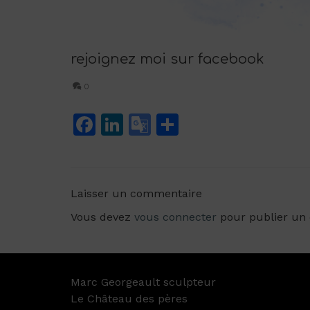
rejoignez moi sur facebook
0
Facebook
LinkedIn
Google
Partager
Translate
Laisser un commentaire
Vous devez
vous connecter
pour publier un
Marc Georgeault sculpteur
Le Château des pères