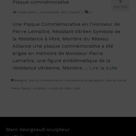
9
Plaque commémorative
MAI 2016
Posté dans :
commande
,
Non classé
|
0
Une Plaque Commémorative en l'Honneur de
Pierre Lemaître, Résistant Vitréen Symbole de
la Résistance à Vitré, Membre du Réseau
Alliance Une plaque commémorative a été
érigée en mémoire de Monsieur Pierre
Lemaître, une figure emblématique de la
résistance vitréenne. Membre …
Lire la suite
bretagne
,
bronze
,
commémoration
,
commémorative
,
georgeault
,
illes et vilaine
,
Pierre
,
Plaque
,
sculpteur
,
sculpture
,
stèle
,
vitré
Marc Georgeault sculpteur