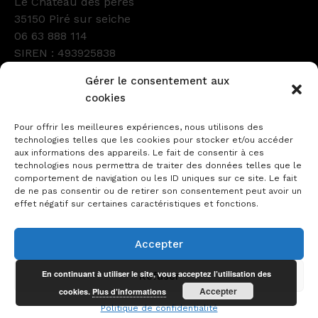
Le Château des pères
35150 Piré sur seiche
06 63 888 114
SIREN : 493925838
Numéro d’Ordre : GC61600
Gérer le consentement aux
Facebook
Instagram
LinkedIn
cookies
Pour offrir les meilleures expériences, nous utilisons des
technologies telles que les cookies pour stocker et/ou accéder
aux informations des appareils. Le fait de consentir à ces
technologies nous permettra de traiter des données telles que le
comportement de navigation ou les ID uniques sur ce site. Le fait
de ne pas consentir ou de retirer son consentement peut avoir un
effet négatif sur certaines caractéristiques et fonctions.
Contact
Le sculpteur
Collections
Sur commande
Plan du site
Accepter
Mentions légales
Politique de confidentialité
En continuant à utiliser le site, vous acceptez l’utilisation des
Refuser
Plaque commémorative, Mr Pierre Lemaître
Accepter
cookies.
Plus d’informations
© 2026 Marc Georgeault
Politique de confidentialité