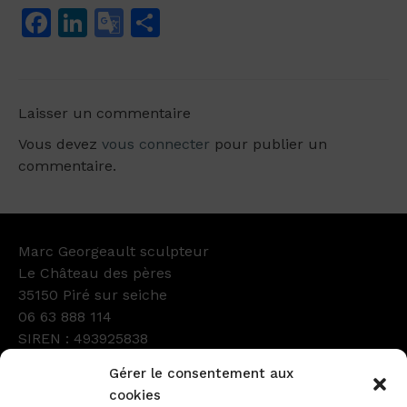
Facebook
LinkedIn
Google
Partager
Translate
Laisser un commentaire
Vous devez
vous connecter
pour publier un
commentaire.
Marc Georgeault sculpteur
Le Château des pères
35150 Piré sur seiche
06 63 888 114
SIREN : 493925838
Numéro d’Ordre : GC61600
Gérer le consentement aux
Facebook
Instagram
LinkedIn
cookies