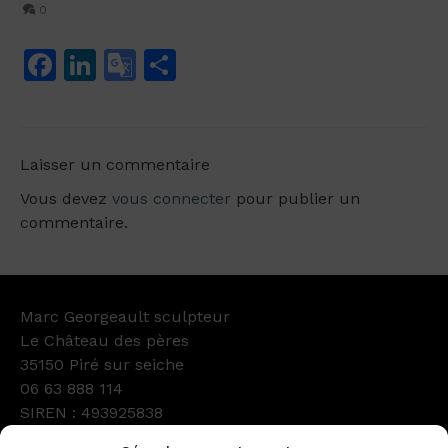
0
Facebook
LinkedIn
Google
Partager
Translate
Laisser un commentaire
Vous devez
vous connecter
pour publier un
commentaire.
Marc Georgeault sculpteur
Le Château des pères
35150 Piré sur seiche
06 63 888 114
SIREN : 493925838
Numéro d’Ordre : GC61600