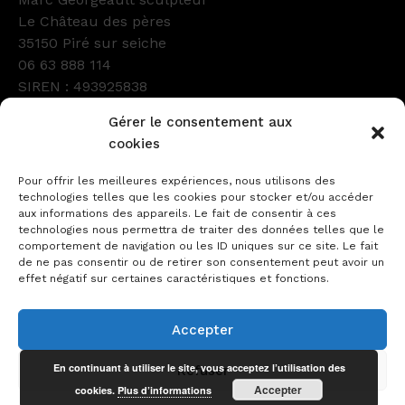
Le Château des pères
35150 Piré sur seiche
06 63 888 114
SIREN : 493925838
Numéro d’Ordre : GC61600
Gérer le consentement aux
Facebook
Instagram
LinkedIn
cookies
Pour offrir les meilleures expériences, nous utilisons des
technologies telles que les cookies pour stocker et/ou accéder
aux informations des appareils. Le fait de consentir à ces
technologies nous permettra de traiter des données telles que le
comportement de navigation ou les ID uniques sur ce site. Le fait
de ne pas consentir ou de retirer son consentement peut avoir un
effet négatif sur certaines caractéristiques et fonctions.
Contact
Le sculpteur
Collections
Sur commande
Plan du site
Accepter
Mentions légales
Politique de confidentialité
En continuant à utiliser le site, vous acceptez l’utilisation des
Refuser
Plaque commémorative, Mr Pierre Lemaître
Accepter
cookies.
Plus d’informations
© 2026 Marc Georgeault